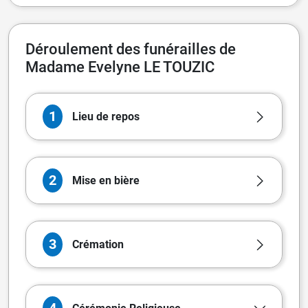
Déroulement des funérailles de
Madame Evelyne LE TOUZIC
1
Lieu de repos
2
Mise en bière
3
Crémation